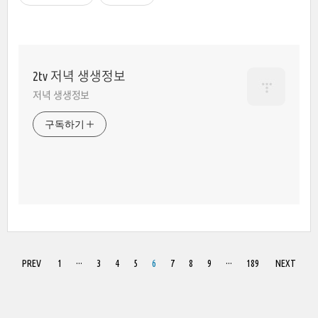
2tv 저녁 생생정보
저녁 생생정보
구독하기
PREV
1
···
3
4
5
6
7
8
9
···
189
NEXT