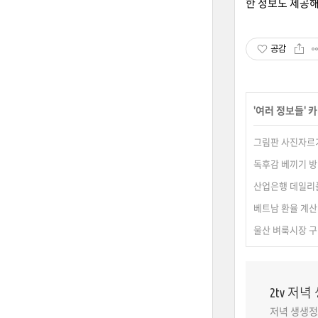
한 정보도 제공해
공감
'
여러 정보들
' 
그림판 사진자르기
독후감 베끼기 방
산업은행 데일리
베트남 환율 계산
울산 벼룩시장 
2tv 저
저녁 생생