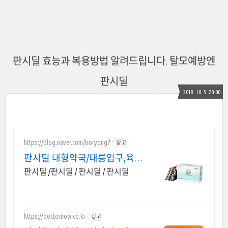
판시딜 효능과 복용방법 알려드립니다. 탈모예방엔
판시딜
2018. 10. 5. 20:00
https://blog.naver.com/boryong7
광고
판시딜 대형약국/태릉입구,육사
근처
판시딜 /판시딜 / 판시딜 / 판시딜
https://doctornow.co.kr
광고