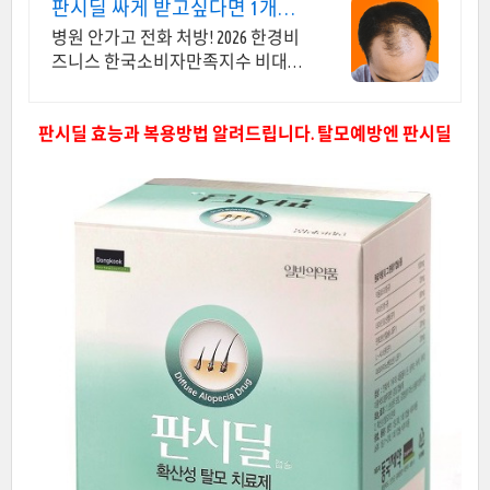
판시딜 싸게 받고싶다면 1개월
약값 3,900원~
병원 안가고 전화 처방! 2026 한경비
즈니스 한국소비자만족지수 비대면
진료앱 1위 탈모약 1알 383원부터!
판시딜
효능과 복용방법 알려드립니다. 탈모예방엔 판시딜