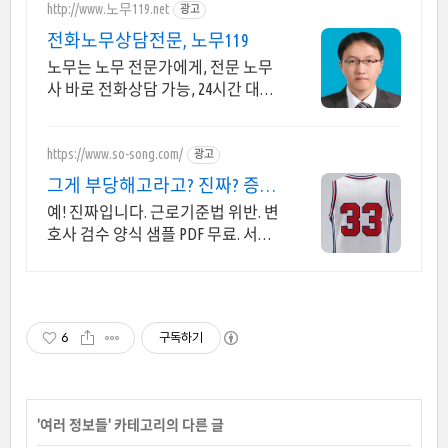
http://www.노무119.net
광고
전화노무상담전문, 노무119
노무는 노무 전문가에게, 전문 노무
사 바로 전화상담 가능, 24시간 대기
중.
https://www.so-song.com/
광고
그게 부당해고라고? 진짜? 증거
신청 11만 소장 33만
예! 진짜입니다. 근로기준법 위반. 변
호사 검수 양식 샘플 PDF 무료. 서면
종류별로 금액이 정해져 있습니다.
사건 규모에 따라 달라지지 않습니
다
6
구독하기
'
여러 정보들
' 카테고리의 다른 글